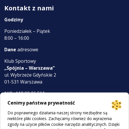
Kontakt z nami
Godziny
Poniedziałek – Piątek
8:00 – 16:00
Dane
adresowe
Klub Sportowy
„Spójnia – Warszawa”
ul. Wybrzeże Gdyńskie 2
01-531 Warszawa
NIP: 118 00 26 561
KRS 0000058316
Cenimy państwa prywatność
Do poprawnego działania naszej strony niezbędne są
klub@ksspojnia.pl
niektóre pliki cookies. Zachęcamy również do wyrażenia
zgody na użycie plików cookie narzędzi analitycznych. Dzięki
022 839 59 89