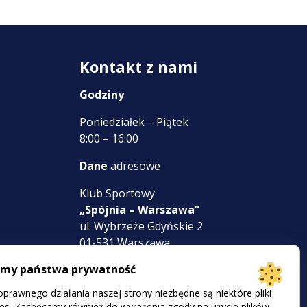
Kontakt z nami
Godziny
Poniedziałek – Piątek
8:00 – 16:00
Dane
adresowe
Klub Sportowy
„Spójnia – Warszawa”
ul. Wybrzeże Gdyńskie 2
01-531 Warszawa
imy państwa prywatność
NIP: 118 00 26 561
KRS 0000058316
prawnego działania naszej strony niezbędne są niektóre pliki
es. Zachęcamy również do wyrażenia zgody na użycie plików