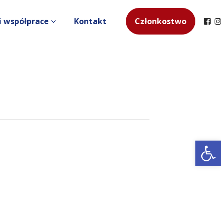
i współprace
Kontakt
Członkostwo
Ot