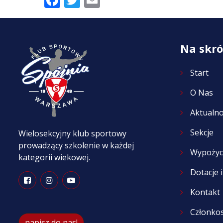
Na skró
Start
O Nas
Aktualno
Sekcje
Wielosekcyjny klub sportowy
prowadzący szkolenie w każdej
Wypożyc
kategorii wiekowej.
Dotacje 
Kontakt
Członko
napisz do nas!