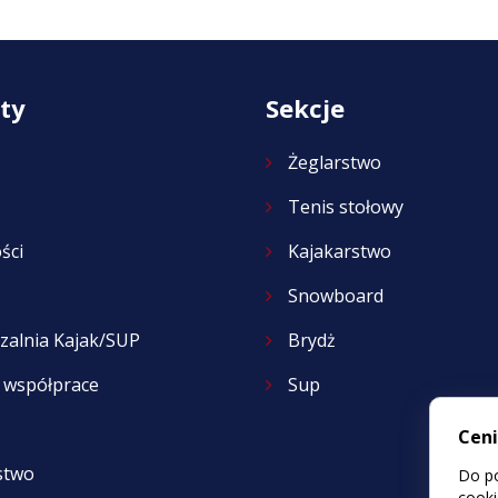
ty
Sekcje
Żeglarstwo
Tenis stołowy
ści
Kajakarstwo
Snowboard
zalnia Kajak/SUP
Brydż
i współprace
Sup
Cen
stwo
Do po
cooki