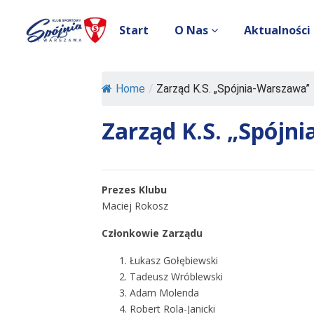
Start
O Nas
Aktualności
Home
/
Zarząd K.S. „Spójnia-Warszawa”
Zarząd K.S. „Spójn
Prezes Klubu
Maciej Rokosz
Członkowie Zarządu
Łukasz Gołębiewski
Tadeusz Wróblewski
Adam Molenda
Robert Rola-Janicki