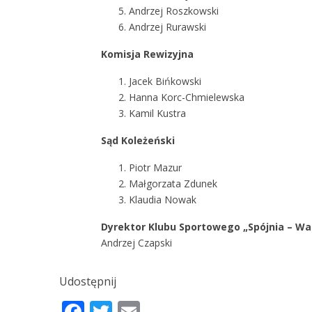
Andrzej Roszkowski
Andrzej Rurawski
Komisja Rewizyjna
Jacek Bińkowski
Hanna Korc-Chmielewska
Kamil Kustra
Sąd Koleżeński
Piotr Mazur
Małgorzata Zdunek
Klaudia Nowak
Dyrektor Klubu Sportowego „Spójnia – W
Andrzej Czapski
Udostępnij
Facebook
Twitter
Email