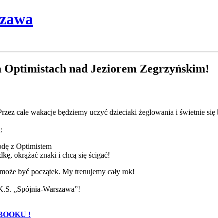
szawa
na Optimistach nad Jeziorem Zegrzyńskim!
całe wakacje będziemy uczyć dzieciaki żeglowania i świetnie się
:
odę z Optimistem
kę, okrążać znaki i chcą się ścigać!
o może być początek. My trenujemy cały rok!
 K.S. „Spójnia-Warszawa”!
EBOOKU !