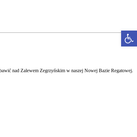
Otwórz p
 bawić nad Zalewem Zegrzyńskim w naszej Nowej Bazie Regatowej.