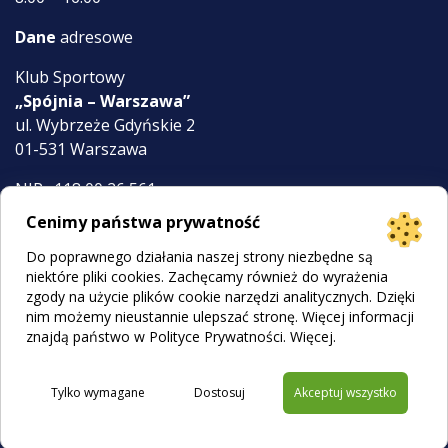
Dane
adresowe
Klub Sportowy
„Spójnia – Warszawa”
ul. Wybrzeże Gdyńskie 2
01-531 Warszawa
NIP: 118 00 26 561
KRS 0000058316
Cenimy państwa prywatność
Do poprawnego działania naszej strony niezbędne są
klub@ksspojnia.pl
niektóre pliki cookies. Zachęcamy również do wyrażenia
zgody na użycie plików cookie narzędzi analitycznych. Dzięki
022 839 59 89
nim możemy nieustannie ulepszać stronę. Więcej informacji
znajdą państwo w Polityce Prywatności.
Więcej
.
© 2026 MR WOLF
Polityka cookies
|
Polityka prywatności
Tylko wymagane
Dostosuj
Akceptuj wszystko